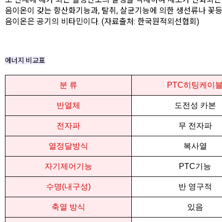
음이온이 갖는 항산화기능과, 탈취, 살균기능에 의한 생선류나 꽃
음이온은 공기의 비타민이다. (자료출처: 한국원적외선협회)
에너지 비교표
분 류
PTC히팅케이
반열체
도전성 카본
전자파
무 전자파
열정달방식
복사열
자기제어기능
PTC기능
수명(내구성)
반 영구적
축열 방식
있음