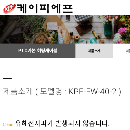
We have created a awesome theme
Far far away,behind the word mountains, far from the countries
PTC카본 히팅케이블
제품소개
제
제품소개 ( 모델명 : KPF-FW-40-2 )
유해전자파가 발생되지 않습니다.
Clean