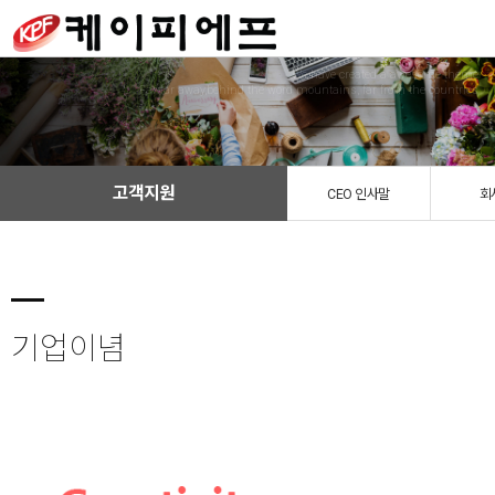
We have created a awesome theme
Far far away,behind the word mountains, far from the countries
고객지원
CEO 인사말
회
기업이념