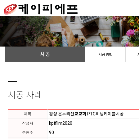
We have created a awesome theme
Far far away,behind the word mountains, far from the countries
시 공
시공 방법
시공 사례
횡성 온누리선교교회 PTC히팅케이블시공
제목
kpffilm2020
작성자
90
추천수